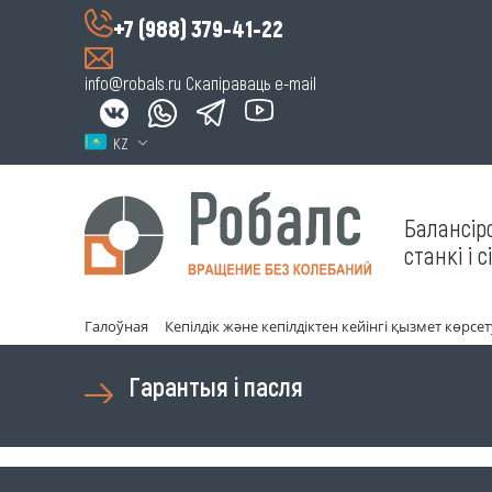
+7 (988) 379-41-22
info@robals.ru
Скапіраваць e-mail
KZ
Балансір
станкі і 
Галоўная
Кепілдік және кепілдіктен кейінгі қызмет көрсет
Гарантыя і пасля