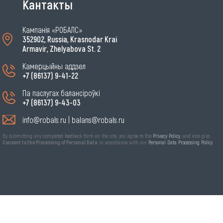
Кантакты
Кампанія «РОБАЛС»
352902, Russia, Krasnodar Krai
Armavir, Zhelyabova St. 2
Камерцыйны аддзел
+7 (86137) 9-41-22
Па паслугах балансіроўкі
+7 (86137) 9-43-03
info@robals.ru
|
balans@robals.ru
By submitting any completed feedback form on the site, you agree to the
Privacy Policy
, and also give
Consent to the Processing of Personal Data
in accordance with our
Personal Data Processing Policy
.