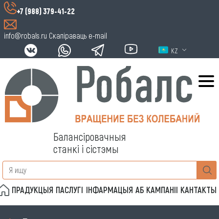
+7 (988) 379-41-22
info@robals.ru
Скапіраваць e-mail
KZ
Балансіровачныя
станкі і сістэмы
ПРАДУКЦЫЯ
ПАСЛУГІ
ІНФАРМАЦЫЯ
АБ КАМПАНІІ
КАНТАКТЫ