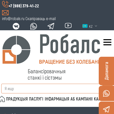
+7 (988) 379-41-22
info@robals.ru
Скапіраваць e-mail
KZ
Дапамога
Балансіровачныя
станкі і сістэмы
ПРАДУКЦЫЯ
ПАСЛУГІ
ІНФАРМАЦЫЯ
АБ КАМПАНІІ
КАНТАКТЫ