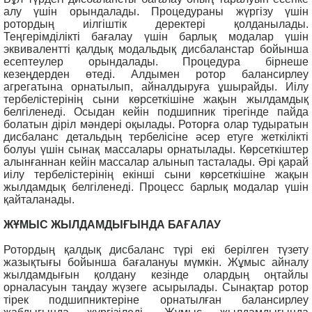
алу үшін орындалады. Процедураны жүргізу үшін
ротордың иілгіштік деректері қолданылады.
Теңгерімділікті бағалау үшін барлық модалар үшін
эквивалентті қалдық модальдық дисбаланстар бойынша
есептеулер орындалады. Процедура бірнеше
кезеңдерден өтеді. Алдымен ротор балансирлеу
агрегатына орнатылып, айналдыруға ұшырайды. Иілу
тербелістерінің сыни көрсеткішіне жақын жылдамдық
белгіленеді. Осыдан кейін подшипник тірегінде пайда
болатын діріл мәндері оқылады. Роторға олар тудыратын
дисбаланс детальдың тербелісіне әсер етуге жеткілікті
болуы үшін сынақ массалары орнатылады. Көрсеткіштер
алынғаннан кейін массалар алынып тасталады. Әрі қарай
иілу тербелістерінің екінші сыни көрсеткішіне жақын
жылдамдық белгіленеді. Процесс барлық модалар үшін
қайталанады.
ЖҰМЫС ЖЫЛДАМДЫҒЫНДА БАҒАЛАУ
Ротордың қалдық дисбаланс түрі екі берілген түзету
жазықтығы бойынша бағалануы мүмкін. Жұмыс айналу
жылдамдығын қолдану кезінде олардың оңтайлы
орналасуын таңдау жүзеге асырылады. Сынақтар ротор
тірек подшипниктеріне орнатылған балансирлеу