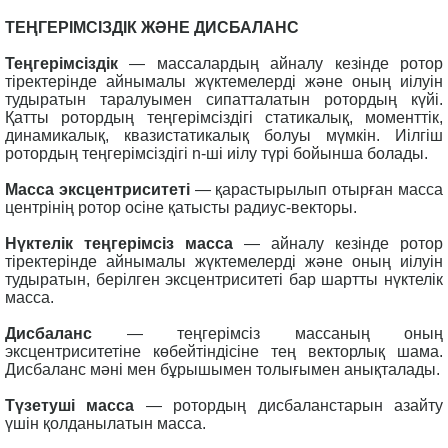
ТЕҢГЕРІМСІЗДІК ЖӘНЕ ДИСБАЛАНС
Теңгерімсіздік
— массалардың айналу кезінде ротор
тіректерінде айнымалы жүктемелерді және оның иілуін
тудыратын таралуымен сипатталатын ротордың күйі.
Қатты ротордың теңгерімсіздігі статикалық, моменттік,
динамикалық, квазистатикалық болуы мүмкін. Иілгіш
ротордың теңгерімсіздігі n-ші иілу түрі бойынша болады.
Масса эксцентриситеті
— қарастырылып отырған масса
центрінің ротор осіне қатысты радиус-векторы.
Нүктелік теңгерімсіз масса
— айналу кезінде ротор
тіректерінде айнымалы жүктемелерді және оның иілуін
тудыратын, берілген эксцентриситеті бар шартты нүктелік
масса.
Дисбаланс
— теңгерімсіз массаның оның
эксцентриситетіне көбейтіндісіне тең векторлық шама.
Дисбаланс мәні мен бұрышымен толығымен анықталады.
Түзетуші масса
— ротордың дисбаланстарын азайту
үшін қолданылатын масса.