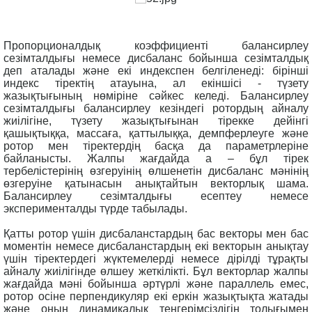
Пропорционалдық коэффициенті балансирлеу
сезімталдығы немесе дисбаланс бойынша сезімталдық
деп аталады және екі индекспен белгіленеді: бірінші
индекс тіректің атауына, ал екіншісі - түзету
жазықтығының нөміріне сәйкес келеді. Балансирлеу
сезімталдығы балансирлеу кезіндегі ротордың айналу
жиілігіне, түзету жазықтығынан тірекке дейінгі
қашықтыққа, массаға, қаттылыққа, демпферлеуге және
ротор мен тіректердің басқа да параметрлеріне
байланысты. Жалпы жағдайда а – бұл тірек
тербелістерінің өзгеруінің өлшенетін дисбаланс мәнінің
өзгеруіне қатынасын анықтайтын векторлық шама.
Балансирлеу сезімталдығы есептеу немесе
эксперименталды түрде табылады.
Қатты ротор үшін дисбаланстардың бас векторы мен бас
моментін немесе дисбаланстардың екі векторын анықтау
үшін тіректердегі жүктемелерді немесе дірілді тұрақты
айналу жиілігінде өлшеу жеткілікті. Бұл векторлар жалпы
жағдайда мәні бойынша әртүрлі және параллель емес,
ротор осіне перпендикуляр екі еркін жазықтықта жатады
және оның динамикалық теңгерімсіздігін толығымен