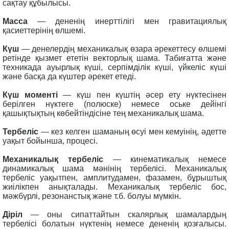
сақтау құбылысы.
Масса
— дененің инерттілігі мен гравитациялық
қасиеттерінің өлшемі.
Күш
— денелердің механикалық өзара әрекеттесу өлшемі
ретінде қызмет ететін векторлық шама. Табиғатта және
техникада ауырлық күші, серпімділік күші, үйкеліс күші
және басқа да күштер әрекет етеді.
Күш моменті
— күш пен күштің әсер ету нүктесінен
берілген нүктеге (полюске) немесе оське дейінгі
қашықтықтың көбейтіндісіне тең механикалық шама.
Тербеліс
— кез келген шаманың өсуі мен кемуінің, әдетте
уақыт бойынша, процесі.
Механикалық тербеліс
— кинематикалық немесе
динамикалық шама мәнінің тербелісі. Механикалық
тербеліс уақытпен, амплитудамен, фазамен, бұрыштық
жиілікпен анықталады. Механикалық тербеліс бос,
мәжбүрлі, резонанстық және т.б. болуы мүмкін.
Діріл
— оны сипаттайтын скалярлық шамалардың
тербелісі болатын нүктенің немесе дененің қозғалысы.