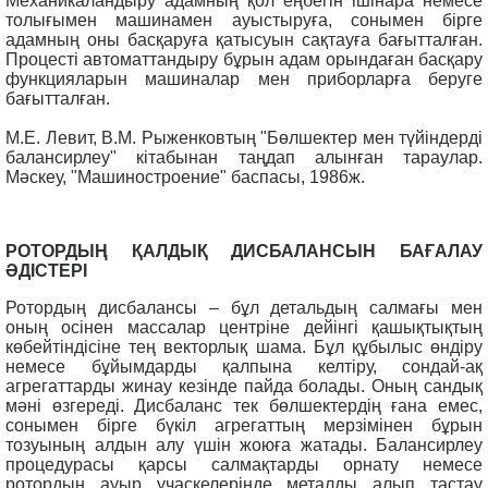
Механикаландыру адамның қол еңбегін ішінара немесе
толығымен машинамен ауыстыруға, сонымен бірге
адамның оны басқаруға қатысуын сақтауға бағытталған.
Процесті автоматтандыру бұрын адам орындаған басқару
функцияларын машиналар мен приборларға беруге
бағытталған.
М.Е. Левит, В.М. Рыженковтың "Бөлшектер мен түйіндерді
балансирлеу" кітабынан таңдап алынған тараулар.
Мәскеу, "Машиностроение" баспасы, 1986ж.
РОТОРДЫҢ ҚАЛДЫҚ ДИСБАЛАНСЫН БАҒАЛАУ
ӘДІСТЕРІ
Ротордың дисбалансы – бұл детальдың салмағы мен
оның осінен массалар центріне дейінгі қашықтықтың
көбейтіндісіне тең векторлық шама. Бұл құбылыс өндіру
немесе бұйымдарды қалпына келтіру, сондай-ақ
агрегаттарды жинау кезінде пайда болады. Оның сандық
мәні өзгереді. Дисбаланс тек бөлшектердің ғана емес,
сонымен бірге бүкіл агрегаттың мерзімінен бұрын
тозуының алдын алу үшін жоюға жатады. Балансирлеу
процедурасы қарсы салмақтарды орнату немесе
ротордың ауыр учаскелерінде металды алып тастау