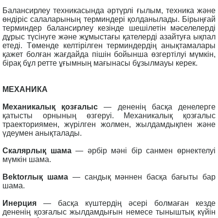
Балансирлеу техникасында әртүрлі ғылым, техника және
өндіріс салаларының терминдері қолданылады. Бірыңғай
терминдер балансирлеу кезінде шешілетін мәселелерді
дұрыс түсінуге және жұмыстағы қателерді азайтуға ықпал
етеді. Төменде келтірілген терминдердің анықтамалары
қажет болған жағдайда пішін бойынша өзгертілуі мүмкін,
бірақ бұл ретте ұғымның мағынасы бұзылмауы керек.
МЕХАНИКА
Механикалық қозғалыс
— дененің басқа денелерге
қатысты орнының өзгеруі. Механикалық қозғалыс
траекториямен, жүрілген жолмен, жылдамдықпен және
үдеумен анықталады.
Скалярлық шама
— әрбір мәні бір санмен өрнектелуі
мүмкін шама.
Вektorлық шама
— сандық мәннен басқа бағыты бар
шама.
Инерция
— басқа күштердің әсері болмаған кезде
дененің қозғалыс жылдамдығын немесе тыныштық күйін