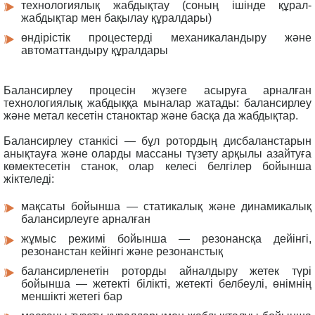
технологиялық жабдықтау (соның ішінде құрал-
жабдықтар мен бақылау құралдары)
өндірістік процестерді механикаландыру және
автоматтандыру құралдары
Балансирлеу процесін жүзеге асыруға арналған
технологиялық жабдыққа мыналар жатады: балансирлеу
және метал кесетін станоктар және басқа да жабдықтар.
Балансирлеу станкісі — бұл ротордың дисбаланстарын
анықтауға және оларды массаны түзету арқылы азайтуға
көмектесетін станок, олар келесі белгілер бойынша
жіктеледі:
мақсаты бойынша — статикалық және динамикалық
балансирлеуге арналған
жұмыс режимі бойынша — резонансқа дейінгі,
резонанстан кейінгі және резонанстық
балансирленетін роторды айналдыру жетек түрі
бойынша — жетекті білікті, жетекті белбеулі, өнімнің
меншікті жетегі бар