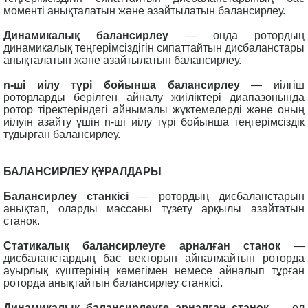
моменті анықталатын және азайтылатын балансирлеу.
Динамикалық балансирлеу
— онда ротордың
динамикалық теңгерімсіздігін сипаттайтын дисбаланстары
анықталатын және азайтылатын балансирлеу.
n-ші иілу түрі бойынша балансирлеу
— иілгіш
роторларды берілген айналу жиіліктері диапазонында
ротор тіректеріндегі айнымалы жүктемелерді және оның
иілуін азайту үшін n-ші иілу түрі бойынша теңгерімсіздік
тудырған балансирлеу.
БАЛАНСИРЛЕУ ҚҰРАЛДАРЫ
Балансирлеу станкісі
— ротордың дисбаланстарын
анықтап, оларды массаны түзету арқылы азайтатын
станок.
Статикалық балансирлеуге арналған станок
—
дисбаланстардың бас векторын айналмайтын роторда
ауырлық күштерінің көмегімен немесе айналып тұрған
роторда анықтайтын балансирлеу станкісі.
Динамикалық балансирлеуге арналған станок
— ол