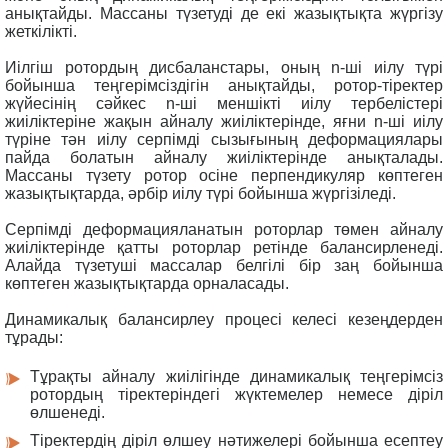
анықтайды. Массаны түзетуді де екі жазықтықта жүргізу
жеткілікті.
Иілгіш ротордың дисбаланстары, оның n-ші иілу түрі
бойынша теңгерімсіздігін анықтайды, ротор-тіректер
жүйесінің сәйкес n-ші меншікті иілу тербелістері
жиіліктеріне жақын айналу жиіліктерінде, яғни n-ші иілу
түріне тән иілу серпімді сызығының деформациялары
пайда болатын айналу жиіліктерінде анықталады.
Массаны түзету ротор осіне перпендикуляр көптеген
жазықтықтарда, әрбір иілу түрі бойынша жүргізіледі.
Серпімді деформацияланатын роторлар төмен айналу
жиіліктерінде қатты роторлар ретінде балансирленеді.
Алайда түзетуші массалар белгілі бір заң бойынша
көптеген жазықтықтарда орналасады.
Динамикалық балансирлеу процесі келесі кезеңдерден
тұрады:
Тұрақты айналу жиілігінде динамикалық теңгерімсіз
ротордың тіректеріндегі жүктемелер немесе діріл
өлшенеді.
Тіректердің діріл өлшеу нәтижелері бойынша есептеу