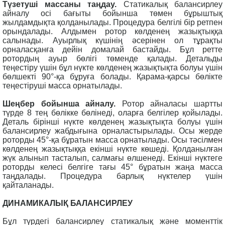
Түзетуші массаны таңдау.
Статикалық балансирлеу
айналу осі бағыты бойынша төмен бұрыштық
жылдамдықта қолданылады. Процедура белгілі бір ретпен
орындалады. Алдымен ротор көлденең жазықтыққа
салынады. Ауырлық күшінің әсерінен ол тұрақты
орналасқанға дейін домалай бастайды. Бұл ретте
ротордың ауыр бөлігі төменде қалады. Детальды
теңестіру үшін бұл нүкте көлденең жазықтықта болуы үшін
бөлшекті 90°-қа бұруға болады. Қарама-қарсы бөлікте
теңестіруші масса орнатылады.
Шеңбер бойынша айналу.
Ротор айналасы шартты
түрде 8 тең бөлікке бөлінеді, оларға белгілер қойылады.
Деталь бірінші нүкте көлденең жазықтықта болуы үшін
балансирлеу жабдығына орналастырылады. Осы жерде
роторды 45°-қа бұратын масса орнатылады. Осы тәсілмен
көлденең жазықтыққа екінші нүкте көшеді. Қолданылған
жүк алынып тасталып, салмағы өлшенеді. Екінші нүктеге
роторды келесі белгіге тағы 45° бұратын жаңа масса
таңдалады. Процедура барлық нүктелер үшін
қайталанады.
ДИНАМИКАЛЫҚ БАЛАНСИРЛЕУ
Бұл түрдегі балансирлеу статикалық және моменттік