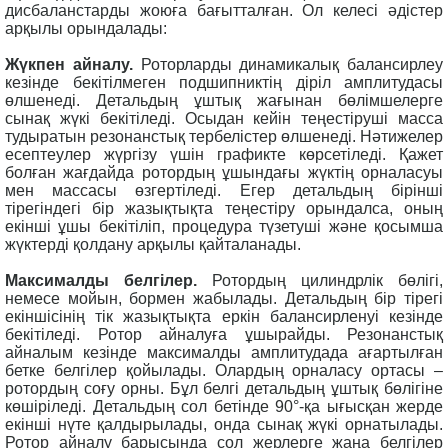
дисбаланстарды жоюға бағытталған. Ол келесі әдістер
арқылы орындалады:
Жүкпен айналу.
Роторларды динамикалық балансирлеу
кезінде бекітілмеген подшипниктің діріл амплитудасы
өлшенеді. Детальдың ұштық жағынан бөлімшелерге
сынақ жүкі бекітіледі. Осыдан кейін теңестіруші масса
тудыратын резонанстық тербелістер өлшенеді. Нәтижелер
есептеулер жүргізу үшін графикте көрсетіледі. Қажет
болған жағдайда ротордың ұшындағы жүктің орналасуы
мен массасы өзгертіледі. Егер детальдың бірінші
тірегіндегі бір жазықтықта теңестіру орындалса, оның
екінші ұшы бекітіліп, процедура түзетуші және қосымша
жүктерді қолдану арқылы қайталанады.
Максималды белгілер.
Ротордың цилиндрлік бөлігі,
немесе мойын, бормен жабылады. Детальдың бір тірегі
екіншісінің тік жазықтықта еркін балансирленуі кезінде
бекітіледі. Ротор айналуға ұшырайды. Резонанстық
айналым кезінде максималды амплитудада ағартылған
бетке белгілер қойылады. Олардың орналасу ортасы –
ротордың соғу орны. Бұл белгі детальдың ұштық бөлігіне
көшіріледі. Детальдың сол бетінде 90°-қа ығысқан жерде
екінші нүте қалдырылады, онда сынақ жүкі орнатылады.
Ротор айналу барысында сол жерлерге жаңа белгілер