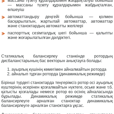
массаны түзету құралдарымен жабдықталуы бойынша
— массаны түзету құралдарымен жабдықталған,
өлшеуіш
автоматтандыру деңгейі бойынша — қолмен
басқарылатын, жартылай автоматтар, автоматтар
және станоктардың автоматты желілері
паспорттық сезімталдық шегі бойынша — қалыпты
және жоғарылатылған дәлдіктегі.
Статикалық балансирлеу станкінде ротордың
дисбаланстарының бас векторын анықтауға болады:
ауырлық күшінің көмегімен айналмайтын роторда
айналып тұрған роторда (динамикалық режимде)
Бірінші түрдегі станоктарда теңгерімсіз ротор осі ауырлық
күштерінің әсерінен қозғалмайтын нүктеге, оське және т.б.
қатысты қозғалады немесе ротор өз осінің айналасында
бұрылады. Динамикалық режимде статикалық
балансирлеуге арналған станоктар динамикалық
балансирлеуге арналған станоктарға ұқсас.