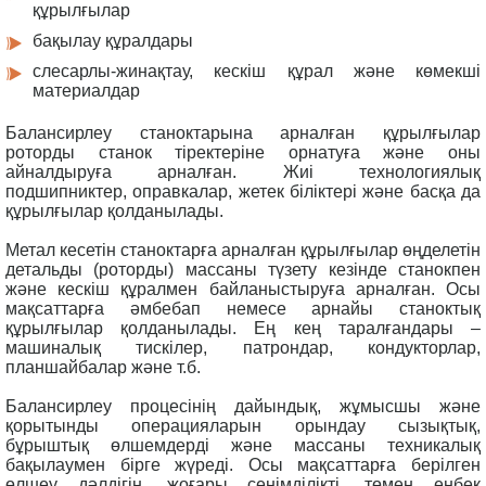
құрылғылар
бақылау құралдары
слесарлы-жинақтау, кескіш құрал және көмекші
материалдар
Балансирлеу станоктарына арналған құрылғылар
роторды станок тіректеріне орнатуға және оны
айналдыруға арналған. Жиі технологиялық
подшипниктер, оправкалар, жетек біліктері және басқа да
құрылғылар қолданылады.
Метал кесетін станоктарға арналған құрылғылар өңделетін
детальды (роторды) массаны түзету кезінде станокпен
және кескіш құралмен байланыстыруға арналған. Осы
мақсаттарға әмбебап немесе арнайы станоктық
құрылғылар қолданылады. Ең кең таралғандары –
машиналық тискілер, патрондар, кондукторлар,
планшайбалар және т.б.
Балансирлеу процесінің дайындық, жұмысшы және
қорытынды операцияларын орындау сызықтық,
бұрыштық өлшемдерді және массаны техникалық
бақылаумен бірге жүреді. Осы мақсаттарға берілген
өлшеу дәлдігін, жоғары сенімділікті, төмен еңбек