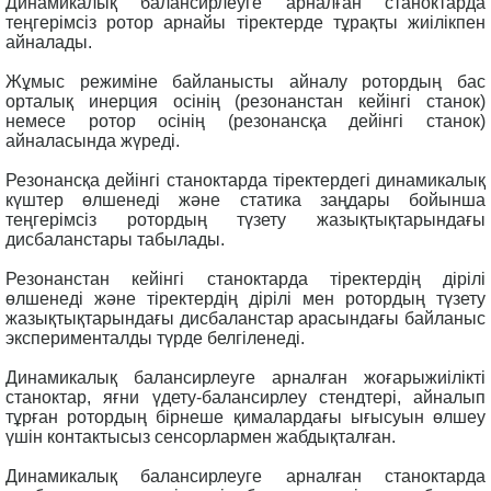
Динамикалық балансирлеуге арналған станоктарда
теңгерімсіз ротор арнайы тіректерде тұрақты жиілікпен
айналады.
Жұмыс режиміне байланысты айналу ротордың бас
орталық инерция осінің (резонанстан кейінгі станок)
немесе ротор осінің (резонансқа дейінгі станок)
айналасында жүреді.
Резонансқа дейінгі станоктарда тіректердегі динамикалық
күштер өлшенеді және статика заңдары бойынша
теңгерімсіз ротордың түзету жазықтықтарындағы
дисбаланстары табылады.
Резонанстан кейінгі станоктарда тіректердің дірілі
өлшенеді және тіректердің дірілі мен ротордың түзету
жазықтықтарындағы дисбаланстар арасындағы байланыс
эксперименталды түрде белгіленеді.
Динамикалық балансирлеуге арналған жоғарыжиілікті
станоктар, яғни үдету-балансирлеу стендтері, айналып
тұрған ротордың бірнеше қималардағы ығысуын өлшеу
үшін контактысыз сенсорлармен жабдықталған.
Динамикалық балансирлеуге арналған станоктарда