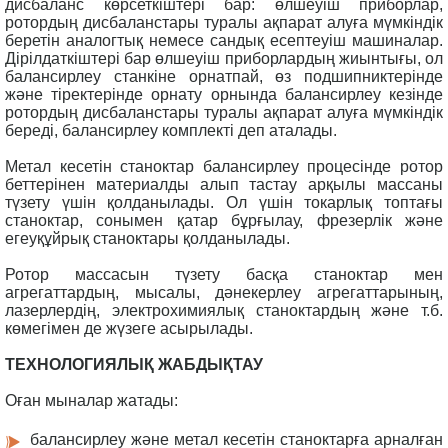
дисбаланс көрсеткіштері бар: өлшеуіш приборлар,
ротордың дисбаланстары туралы ақпарат алуға мүмкіндік
беретін аналогтық немесе сандық есептеуіш машиналар.
Дірілдаткіштері бар өлшеуіш приборлардың жиынтығы, ол
балансирлеу станкіне орнатпай, өз подшипниктерінде
және тіректерінде орнату орнында балансирлеу кезінде
ротордың дисбаланстары туралы ақпарат алуға мүмкіндік
береді, балансирлеу комплекті деп аталады.
Метал кесетін станоктар балансирлеу процесінде ротор
беттерінен материалды алып тастау арқылы массаны
түзету үшін қолданылады. Ол үшін токарлық топтағы
станоктар, сонымен қатар бұрғылау, фрезерлік және
егеуқұйрық станоктары қолданылады.
Ротор массасын түзету басқа станоктар мен
агрегаттардың, мысалы, дәнекерлеу агрегаттарының,
лазерлердің, электрохимиялық станоктардың және т.б.
көмегімен де жүзеге асырылады.
ТЕХНОЛОГИЯЛЫҚ ЖАБДЫҚТАУ
Оған мыналар жатады:
балансирлеу және метал кесетін станоктарға арналған