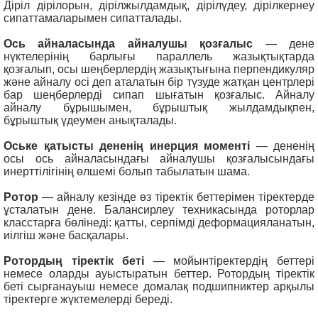
Діріл дірілорын, дірілжылдамдық, дірілүдеу, дірілкернеу
сипаттамаларымен сипатталады.
Ось айналасында айналушы қозғалыс
— дене
нүктелерінің барлығы параллель жазықтықтарда
қозғалып, осы шеңберлердің жазықтығына перпендикуляр
және айналу осі деп аталатын бір түзуде жатқан центрлері
бар шеңберлерді сипап шығатын қозғалыс. Айналу
айналу бұрышымен, бұрыштық жылдамдықпен,
бұрыштық үдеумен анықталады.
Оське қатысты дененің инерция моменті
— дененің
осы ось айналасындағы айналушы қозғалысындағы
инерттілігінің өлшемі болып табылатын шама.
Ротор
— айналу кезінде өз тіректік беттерімен тіректерде
ұсталатын дене. Балансирлеу техникасында роторлар
класстарға бөлінеді: қатты, серпімді деформацияланатын,
иілгіш және басқалары.
Ротордың тіректік беті
— мойынтіректердің беттері
немесе оларды ауыстыратын беттер. Ротордың тіректік
беті сырғанауыш немесе домалақ подшипниктер арқылы
тіректерге жүктемелерді береді.