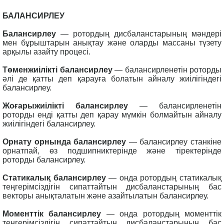
БАЛАНСИРЛЕУ
Балансирлеу
— ротордың дисбаланстарының мәндері
мен бұрыштарын анықтау және оларды массаны түзету
арқылы азайту процесі.
Төменжиілікті балансирлеу
— балансирленетін роторды
әлі де қатты деп қарауға болатын айналу жиілігіндегі
балансирлеу.
Жоғарыжиілікті балансирлеу
— балансирленетін
роторды енді қатты деп қарау мүмкін болмайтын айналу
жиілігіндегі балансирлеу.
Орнату орнында балансирлеу
— балансирлеу станкіне
орнатпай, өз подшипниктерінде және тіректерінде
роторды балансирлеу.
Статикалық балансирлеу
— онда ротордың статикалық
теңгерімсіздігін сипаттайтын дисбаланстарының бас
векторы анықталатын және азайтылатын балансирлеу.
Моменттік балансирлеу
— онда ротордың моменттік
теңгерімсіздігін сипаттайтын дисбаланстарының бас