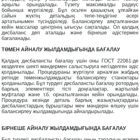
арқылы орындалады. Түзету максималды радиус
бойынша жүргізіледі. Бұл осьтен қашықтық ұлғайған
сайын жүктің детальдың тепе-теңдігіне әсері
артатынымен түсіндіріледі. Балансирлеу аяқталғаннан
кейін массалар центрінің ығысуы сақталады. Ол қалдық
дисбаланс деп аталады және бірнеше әдістермен
бағаланады.
ТӨМЕН АЙНАЛУ ЖЫЛДАМДЫҒЫНДА БАҒАЛАУ
Қалдық дисбалансты бағалау үшін оны ГОСТ 22061-де
көзделген шекті мәндермен салыстыруға негізделген әдіс
қолданылады. Процедураны жүргізуге арналған жабдық
ретінде төменжылдамдықты балансирлеу станоктары
қолданылады. Бұл түрдегі дисбалансты бағалау ротордың
барлық элементтері: тісті доңғалақтар, жартылай
муфталар және т.б. орнатылғаннан кейін орындалады.
Процедура кезінде деталь барлық жазықтықтардағы
дисбаланстардың бұрыштары мен мәндерін өлшеу үшін
балансирлеу жылдамдығында айналдырылады.
БІРНЕШЕ АЙНАЛУ ЖЫЛДАМДЫҒЫНДА БАҒАЛАУ
Бұл түрдегі дисбалансты бағалау оның таралуын есепке