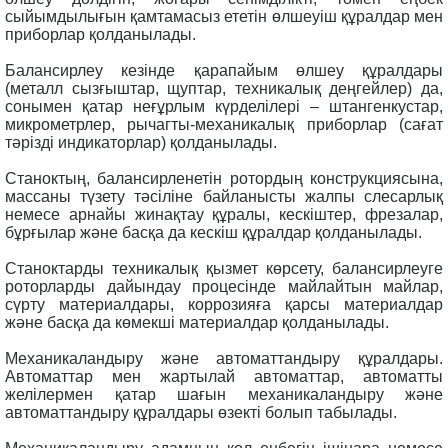
сыйымдылығын қамтамасыз ететін өлшеуіш құралдар мен
приборлар қолданылады.
Балансирлеу кезінде қарапайым өлшеу құралдары
(металл сызғыштар, щуптар, техникалық деңгейлер) да,
сонымен қатар неғұрлым күрделілері – штангенкустар,
микрометрлер, рычагты-механикалық приборлар (сағат
тәрізді индикаторлар) қолданылады.
Станоктың, балансирленетін ротордың конструкциясына,
массаны түзету тәсіліне байланысты жалпы слесарлық
немесе арнайы жинақтау құралы, кескіштер, фрезалар,
бұрғылар және басқа да кескіш құралдар қолданылады.
Станоктарды техникалық қызмет көрсету, балансирлеуге
роторларды дайындау процесінде майлайтын майлар,
сүрту материалдары, коррозияға қарсы материалдар
және басқа да көмекші материалдар қолданылады.
Механикаландыру және автоматтандыру құралдары.
Автоматтар мен жартылай автоматтар, автоматты
желілермен қатар шағын механикаландыру және
автоматтандыру құралдары өзекті болып табылады.