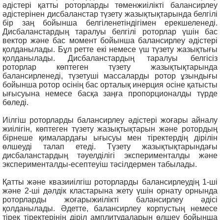
әдістері қатты роторларды төменжиілікті балансирлеу
әдістерінен дисбаланстар түзету жазықтықтарында белгілі
бір заң бойынша белгіленетіндігімен ерекшеленеді.
Дисбаланстардың таралуы белгілі роторлар үшін бас
вектор және бас момент бойынша балансирлеу әдістері
қолданылады. Бұл ретте екі немесе үш түзету жазықтығы
қолданылады. Дисбаланстардың таралуы белгісіз
роторлар көптеген түзету жазықтықтарында
балансирленеді, түзетуші массаларды ротор ұзындығы
бойынша ротор осінің бас орталық инерция осіне қатысты
ығысуына немесе басқа заңға пропорционалды түрде
бөледі.
Иілгіш роторларды балансирлеу әдістері жоғары айналу
жиілігін, көптеген түзету жазықтықтарын және ротордың
бірнеше қималардағы ығысуы мен тіректердің дірілін
өлшеуді талап етеді. Түзету жазықтықтарындағы
дисбаланстардың тәуелділігі эксперименталды және
эксперименталды-есептеуіш тәсілдермен табылады.
Қатты және квазииілгіш роторларды балансирлеудің 1-ші
және 2-ші дәлдік кластарына жету үшін орнату орнында
роторларды жоғарыжиілікті балансирлеу әдісі
қолданылады. Әдетте, балансирлеу корпустың немесе
тірек тіректерінің діріл амплитудаларын өлшеу бойынша