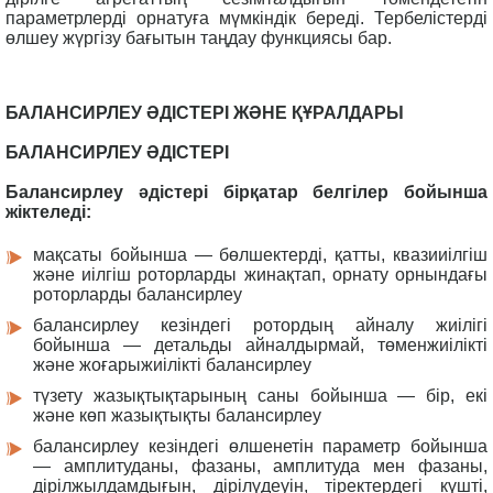
параметрлерді орнатуға мүмкіндік береді. Тербелістерді
өлшеу жүргізу бағытын таңдау функциясы бар.
БАЛАНСИРЛЕУ ӘДІСТЕРІ ЖӘНЕ ҚҰРАЛДАРЫ
БАЛАНСИРЛЕУ ӘДІСТЕРІ
Балансирлеу әдістері бірқатар белгілер бойынша
жіктеледі:
мақсаты бойынша — бөлшектерді, қатты, квазииілгіш
және иілгіш роторларды жинақтап, орнату орнындағы
роторларды балансирлеу
балансирлеу кезіндегі ротордың айналу жиілігі
бойынша — детальды айналдырмай, төменжиілікті
және жоғарыжиілікті балансирлеу
түзету жазықтықтарының саны бойынша — бір, екі
және көп жазықтықты балансирлеу
балансирлеу кезіндегі өлшенетін параметр бойынша
— амплитуданы, фазаны, амплитуда мен фазаны,
дірілжылдамдығын, дірілүдеуін, тіректердегі күшті,