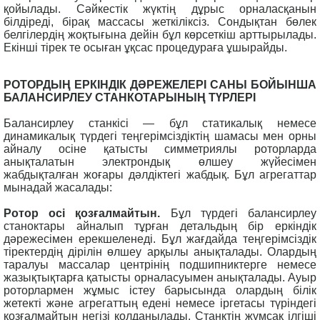
қойылады. Сәйкестік жүктің дұрыс орналасқанын
білдіреді, бірақ массасы жеткіліксіз. Сондықтан бөлек
белгілердің жоқтығына дейін бұл көрсеткіш арттырылады.
Екінші тірек те осыған ұқсас процедураға ұшырайды.
РОТОРДЫҢ ЕРКІНДІК ДӘРЕЖЕЛЕРІ САНЫ БОЙЫНША
БАЛАНСИРЛЕУ СТАНКОТАРЫНЫҢ ТҮРЛЕРІ
Балансирлеу станкісі — бұл статикалық немесе
динамикалық түрдегі теңгерімсіздіктің шамасы мен орны
айналу осіне қатысты симметриялы роторларда
анықталатын электрондық өлшеу жүйесімен
жабдықталған жоғары дәлдіктегі жабдық. Бұл агрегаттар
мынадай жасалады:
Ротор осі қозғалмайтын.
Бұл түрдегі балансирлеу
станоктары айналып тұрған детальдың бір еркіндік
дәрежесімен ерекшеленеді. Бұл жағдайда теңгерімсіздік
тіректердің дірілін өлшеу арқылы анықталады. Олардың
таралуы массалар центрінің подшипниктерге немесе
жазықтықтарға қатысты орналасуымен анықталады. Ауыр
роторлармен жұмыс істеу барысында олардың білік
жетекті және агрегаттың едені немесе іргетасы түріндегі
қозғалмайтын негізі қолданылады. Станктің жұмсақ ілгіші