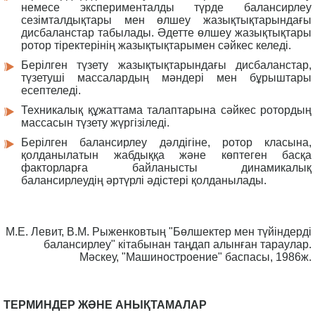
немесе эксперименталды түрде балансирлеу
сезімталдықтары мен өлшеу жазықтықтарындағы
дисбаланстар табылады. Әдетте өлшеу жазықтықтары
ротор тіректерінің жазықтықтарымен сәйкес келеді.
Берілген түзету жазықтықтарындағы дисбаланстар,
түзетуші массалардың мәндері мен бұрыштары
есептеледі.
Техникалық құжаттама талаптарына сәйкес ротордың
массасын түзету жүргізіледі.
Берілген балансирлеу дәлдігіне, ротор класына,
қолданылатын жабдыққа және көптеген басқа
факторларға байланысты динамикалық
балансирлеудің әртүрлі әдістері қолданылады.
М.Е. Левит, В.М. Рыженковтың "Бөлшектер мен түйіндерді
балансирлеу" кітабынан таңдап алынған тараулар.
Мәскеу, "Машиностроение" баспасы, 1986ж.
ТЕРМИНДЕР ЖӘНЕ АНЫҚТАМАЛАР