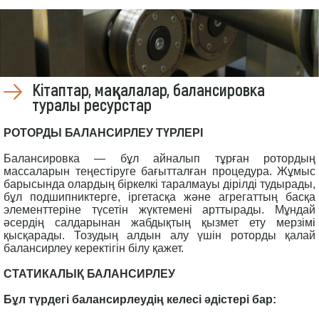
Кітаптар, мақалалар, балансировка
туралы ресурстар
РОТОРДЫ БАЛАНСИРЛЕУ ТҮРЛЕРІ
Балансировка — бұл айналып тұрған ротордың
массаларын теңестіруге бағытталған процедура. Жұмыс
барысында олардың біркелкі таралмауы дірілді тудырады,
бұл подшипниктерге, іргетасқа және агрегаттың басқа
элементтеріне түсетін жүктемені арттырады. Мұндай
әсердің салдарынан жабдықтың қызмет ету мерзімі
қысқарады. Тозудың алдын алу үшін роторды қалай
балансирлеу керектігін білу қажет.
СТАТИКАЛЫҚ БАЛАНСИРЛЕУ
Бұл түрдегі балансирлеудің келесі әдістері бар: