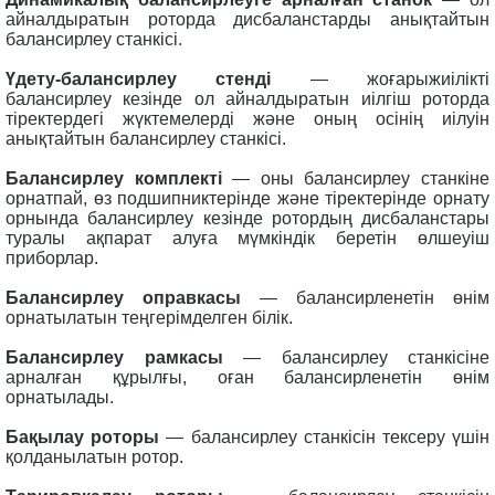
айналдыратын роторда дисбаланстарды анықтайтын
балансирлеу станкісі.
Үдету-балансирлеу стенді
— жоғарыжиілікті
балансирлеу кезінде ол айналдыратын иілгіш роторда
тіректердегі жүктемелерді және оның осінің иілуін
анықтайтын балансирлеу станкісі.
Балансирлеу комплекті
— оны балансирлеу станкіне
орнатпай, өз подшипниктерінде және тіректерінде орнату
орнында балансирлеу кезінде ротордың дисбаланстары
туралы ақпарат алуға мүмкіндік беретін өлшеуіш
приборлар.
Балансирлеу оправкасы
— балансирленетін өнім
орнатылатын теңгерімделген білік.
Балансирлеу рамкасы
— балансирлеу станкісіне
арналған құрылғы, оған балансирленетін өнім
орнатылады.
Бақылау роторы
— балансирлеу станкісін тексеру үшін
қолданылатын ротор.