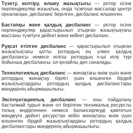
Түзету, келтіру, өлшеу жазықтығы
— ротор осіне
перпендикуляр жазықтық, онда түзетуші массалар центрі
орналасқан, дисбаланс берілген, дисбаланс өлшенген.
Бастапқы және қалдық дисбаланс
— ротор осіне
перпендикуляр қарастырылып отырған жазықтықтағы
массаны түзетуге дейінгі және кейінгі дисбаланс.
Рұқсат етілген дисбаланс
— қарастырылып отырған
жазықтықтағы қатты ротордың ең үлкен қалдық
дисбалансы немесе иілгіш ротордың n-ші иілу түрі
бойынша дисбалансы, ол қолайлы деп саналады.
Технологиялық дисбаланс
— жинақтағы өнім үшін және
ротордың жинақтау бірлігі үшін өлшенген бірдей
жазықтықтардағы ротордың қалдық дисбаланстары
мәндерінің айырмашылығы.
Эксплуатациялық дисбаланс
— оны пайдалану
басталмай тұрып және ол берілген техникалық ресурсты
толық өндіргеннен немесе балансирлеуді қамтитын
жөндеуге дейінгі ресурстан кейін жинақтағы өнім үшін
өлшенген бірдей жазықтықтардағы ротордың қалдық
дисбаланстары мәндерінің айырмашылығы.