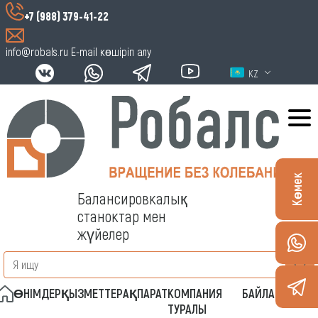
+7 (988) 379-41-22
info@robals.ru
E-mail көшіріп алу
KZ
Көмек
Балансировкалық
станоктар мен
жүйелер
ӨНІМДЕР
ҚЫЗМЕТТЕР
АҚПАРАТ
КОМПАНИЯ
БАЙЛАНЫСТАР
ТУРАЛЫ