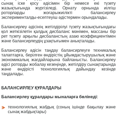
сынақ іске қосу әдісімен бір немесе екі түзету
жазықтығында жүргізіледі. Орнату орнында иілгіш
роторларды жоғарыжиілікті балансирлеу
эксперименталды-есептеуіш әдістермен орындалады.
Балансирлеу әдісінің жетілдірілуі түзету жазықтығындағы
қол жеткізілетін қалдық дисбаланс мәнімен, массаны бір
рет түзету арқылы дисбаланстың азаю коэффициентімен
және балансирлеудің ұзақтығымен анықталады.
Балансирлеу әдісін таңдау балансирлеуге техникалық
талаптарға, берілген өндірістің ұйымдастырушылық және
экономикалық жағдайларына байланысты. Балансирлеу
әдісі роторды жобалау кезеңінде, жетілдіру сынақтарында
және өндірісті технологиялық дайындау кезінде
таңдалады.
БАЛАНСИРЛЕУ ҚҰРАЛДАРЫ
Балансирлеу құралдары мыналарға бөлінеді:
технологиялық жабдық (соның ішінде бақылау және
сынақ жабдықтары)