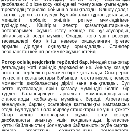
дисбаланс бір іске қосу кезінде екі түзету жазықтығындағы
тіректердің тербелісі бойынша анықталады. Өлшеу дәлдігі
сыртқы дірілге аз тәуелді. Бұл айналып тұрған детальдың
меншікті тербеліс жиілігін реттеу мүмкіндігімен
түсіндіріледі. Кішігірім электр қозғалтқыштарының
роторларымен жұмыс істеу кезінде тік бұзылулардың
айтарлықтай әсері мүмкін. Оларды жою үшін резеңке
төсекшелері бар ілгіш немесе оқшауланған іргетас
арқылы дірілден оқшаулау орындалады. Станктер
резонанстан кейінгі режимде жұмыс істейді.
Ротор осінің кеңістіктік тербелісі бар.
Мұндай станоктар
детальдың жеті еркіндік дәрежесіне ие. Айналу кезінде
ротор осі тербелісті рамамен бірге қозғалады. Оның еркін
нүктесінің қозғалыстары бойынша тек статикалық немесе
моменттік дисбаланстың дірілі ғана анықталады. Бұл
ретте нүктелердің еркін қозғалу мүмкіндігі белгілі бір
түрдегі балансирлеуге арналған мамандандырылған
станоктарды жобалауға мүмкіндік береді. Агрегаттар
айналудың барлық осьтерінде қаттылықты қамтамасыз
етеді. Бұл түрдегі балансирлеу станоктары не үшін қажет?
Олар иілгіш роторлармен жұмыс істеу кезінде
дисбалансты анықтау үшін қолданылады. Іргетаспен
қатты байланыстың болмауына байланысты жүйе сыртқы
дірілге агрегаттың сезімталдығын төмендететін