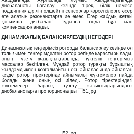
жабдығында жүргізіледі. Жұмыс жылдамдығында
дисбалансты бағалау кезінде тірек, білік немесе
подшипник дірілін өлшейтін сенсорлар көрсеткілерге әсер
ете алатын резонанстарға ие емес. Егер жабдық жетекі
қосымша дисбаланс тудырса, онда бұл мән
компенсацияланады.
ДИНАМИКАЛЫҚ БАЛАНСИРЛЕУДІҢ НЕГІЗДЕРІ
Динамикалық теңгерімсіз роторды балансирлеу кезінде ол
толығымен теңгерімделген ротор ретінде қарастырылады,
оның түзету жазықтықтарында нүктелік теңгерімсіз
массалар бекітілген. Мұндай ротор тұрақты бұрыштық
жылдамдықпен қозғалмайтын ось айналасында айналған
кезде ротор тіректерінде айнымалы жүктемелер пайда
болады және оның осі иіледі. Ротор тіректеріндегі
жүктемелер барлық түзету жазықтықтарындағы
дисбаланстарға пропорционалды