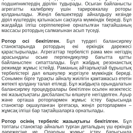
подшипниктердің дірілін тудырады. Осыған байланысты
агрегатты калибрлеу үшін тарировкалау роторы
қолданылады. Жеңіл бөлшектерді айналдыру кезінде
діріл күштердің қатынасын сақтауға мүмкіндік береді. Бұл
жағдайда ілгіш серіппелеріне орнатылған тақтайшаның
массасы ротордың салмағынан асып түседі.
Ротор осі бекітілген.
Бұл түрдегі балансирлеу
станоктарында ротордың екі еркіндік дәрежесі
қарастырылады. Агрегаттар тербелісті рама мен негіздің
арасындағы оське перпендикуляр бағытта қатты
байланыспен сипатталады. Бұл жабдық резонанстық
режимде жұмыс істейді. Раманың айтарлықтай бұрыштық
тербелістері дәл өлшеулер жүргізуге мүмкіндік береді.
Сонымен бірге тұрақты айналу жиілігін қамтамасыз ететін
жетекті қолдану талап етіледі. Бұл жабдықта орындалатын
балансирлеу процедуралары бекітілген осьпен кезектесіс
екі жазықтықтағы дисбалансты өлшеуге негізделген. Ауыр
және орташа роторлармен жұмыс істеу барысында
станоктар оқшауланған іргетасқа, жеңіл роторлармен –
жұмсақ ілгіші бар тақтайшаларға орнатылады.
Ротор осінің тербеліс жазықтығы бекітілген.
Бұл
топтағы станоктар айналып турған детальдың үш еркіндік
дәрежесіне ие. Олардың жұмыс істеу барысында