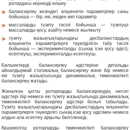
ротордағы кернеуді өлшеу
балансирлеу кезіндегі өлшенетін параметрлер саны
бойынша — бір, екі, екіден көп параметр
массаларды түзету тәсілі бойынша — түзетуші
массаларды қосу, азайту немесе жылжыту
түзету жазықтықтарындағы дисбаланстардың
өлшенетін параметрлерге тәуелділігін табу тәсілі
бойынша — эксперименталды (сынақ іске қосу әдісі),
есептеуіш, эксперименталды-есептеуіш.
Бөлшектерді балансирлеу әдістеріне детальды
айналдырмай статикалық балансирлеу және бір немесе
екі түзету жазықтығында динамикалық төменжиілікті
балансирлеу жатады.
Жиналған қатты роторларды балансирлеудің негізгі
әдістері бір немесе екі түзету жазықтығында динамикалық
төменжиілікті балансирлеу әдістері болып табылады.
Түзету жазықтықтарындағы дисбаланстардың өлшенетін
параметрлерге тәуелділігі сынақ іске қосу әдісімен немесе
алдын ала есептеу арқылы белгіленеді.
Квазииілгіш роторларды төменжиілікті балансирлеу