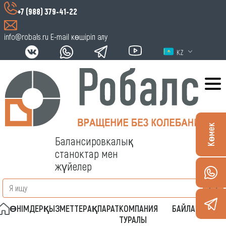
+7 (988) 379-41-22
info@robals.ru
E-mail көшіріп алу
KZ
Көмек
Балансировкалық
станоктар мен
жүйелер
ӨНІМДЕР
ҚЫЗМЕТТЕР
АҚПАРАТ
КОМПАНИЯ
БАЙЛАНЫСТАР
ТУРАЛЫ