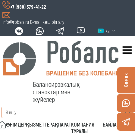
+7 (988) 379-41-22
info@robals.ru
E-mail көшіріп алу
KZ
Көмек
Балансировкалық
станоктар мен
жүйелер
ӨНІМДЕР
ҚЫЗМЕТТЕР
АҚПАРАТ
КОМПАНИЯ
БАЙЛАНЫСТАР
ТУРАЛЫ