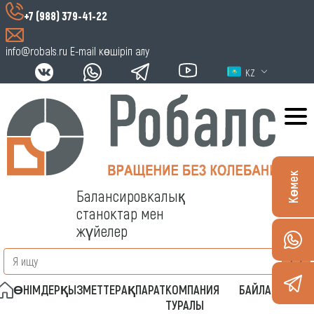
+7 (988) 379-41-22
info@robals.ru
E-mail көшіріп алу
KZ
Көмек
Балансировкалық
станоктар мен
жүйелер
ӨНІМДЕР
ҚЫЗМЕТТЕР
АҚПАРАТ
КОМПАНИЯ
БАЙЛАНЫСТАР
ТУРАЛЫ